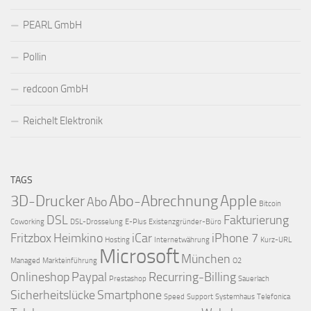
PEARL GmbH
Pollin
redcoon GmbH
Reichelt Elektronik
TAGS
3D-Drucker
Abo-Abrechnung
Apple
Abo
Bitcoin
DSL
Fakturierung
Coworking
DSL-Drosselung
E-Plus
Existenzgründer-Büro
Fritzbox
Heimkino
iCar
iPhone 7
Hosting
Internetwährung
Kurz-URL
Microsoft
München
Managed
Markteinführung
O2
Onlineshop
Paypal
Recurring-Billing
Prestashop
Sauerlach
Sicherheitslücke
Smartphone
Speed
Support
Systemhaus
Telefonica