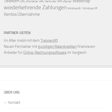
Telekom
Webshop
URL-Shortener
URL-Verkürzer
VPS
vServer
wiederkehrende Zahlungen
Windows 8.1
Windows XP
Xentos
Übernahme
PARTNER-SEITEN
Im Alter mobil mit dem
Treppenlift
Neuen Fernseher mit
günstigen Ratenkrediten
finanzieren
Anbieter für
Online-Rechnungssoftware
im Vergleich
ÜBER UNS
Kontakt