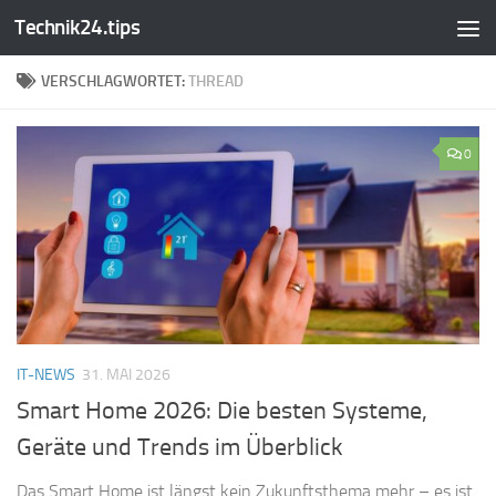
Technik24.tips
Zum Inhalt springen
VERSCHLAGWORTET:
THREAD
0
IT-NEWS
31. MAI 2026
Smart Home 2026: Die besten Systeme,
Geräte und Trends im Überblick
Das Smart Home ist längst kein Zukunftsthema mehr – es ist