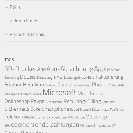
Pollin
redcoon GmbH
Reichelt Elektronik
TAGS
3D-Drucker
Abo-Abrechnung
Apple
Abo
Bitcoin
DSL
Fakturierung
Coworking
DSL-Drosselung
E-Plus
Existenzgründer-Büro
Fritzbox
Heimkino
iCar
iPhone 7
Hosting
Internetwährung
Kurz-URL
Microsoft
München
Managed
Markteinführung
O2
Onlineshop
Paypal
Recurring-Billing
Prestashop
Sauerlach
Sicherheitslücke
Smartphone
Speed
Support
Systemhaus
Telefonica
Telekom
Webshop
URL-Shortener
URL-Verkürzer
VPS
vServer
wiederkehrende Zahlungen
Windows 8.1
Windows XP
Xentos
Übernahme