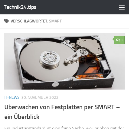
Technik24.tips
Zum Inhalt springen
VERSCHLAGWORTET:
SMART
0
IT-NEWS
30. NOVEMBER 2022
Überwachen von Festplatten per SMART –
ein Überblick
Ein Industriestandard ist eine feine Sache, weil er eben mit der