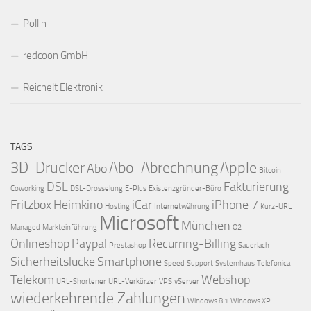
Pollin
redcoon GmbH
Reichelt Elektronik
TAGS
3D-Drucker
Abo-Abrechnung
Apple
Abo
Bitcoin
DSL
Fakturierung
Coworking
DSL-Drosselung
E-Plus
Existenzgründer-Büro
Fritzbox
Heimkino
iCar
iPhone 7
Hosting
Internetwährung
Kurz-URL
Microsoft
München
Managed
Markteinführung
O2
Onlineshop
Paypal
Recurring-Billing
Prestashop
Sauerlach
Sicherheitslücke
Smartphone
Speed
Support
Systemhaus
Telefonica
Telekom
Webshop
URL-Shortener
URL-Verkürzer
VPS
vServer
wiederkehrende Zahlungen
Windows 8.1
Windows XP