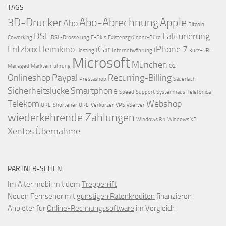
TAGS
3D-Drucker
Abo-Abrechnung
Apple
Abo
Bitcoin
DSL
Fakturierung
Coworking
DSL-Drosselung
E-Plus
Existenzgründer-Büro
Fritzbox
Heimkino
iCar
iPhone 7
Hosting
Internetwährung
Kurz-URL
Microsoft
München
Managed
Markteinführung
O2
Onlineshop
Paypal
Recurring-Billing
Prestashop
Sauerlach
Sicherheitslücke
Smartphone
Speed
Support
Systemhaus
Telefonica
Telekom
Webshop
URL-Shortener
URL-Verkürzer
VPS
vServer
wiederkehrende Zahlungen
Windows 8.1
Windows XP
Xentos
Übernahme
PARTNER-SEITEN
Im Alter mobil mit dem
Treppenlift
Neuen Fernseher mit
günstigen Ratenkrediten
finanzieren
Anbieter für
Online-Rechnungssoftware
im Vergleich