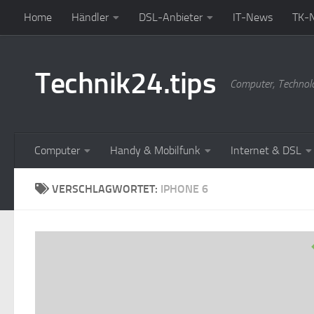
Home
Händler
DSL-Anbieter
IT-News
TK-
Zum Inhalt springen
Technik24.tips
Computer, Technol
Computer
Handy & Mobilfunk
Internet & DSL
VERSCHLAGWORTET:
IPHONE 6