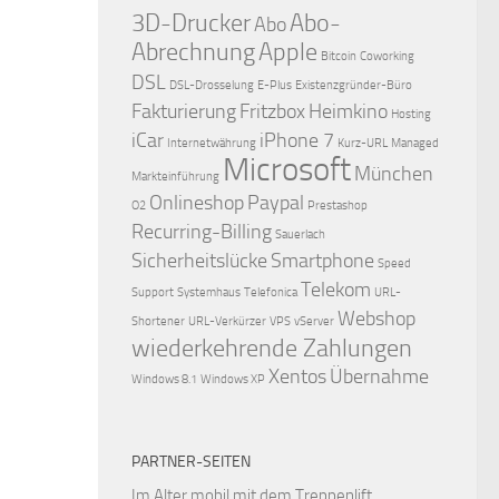
3D-Drucker
Abo-
Abo
Abrechnung
Apple
Bitcoin
Coworking
DSL
DSL-Drosselung
E-Plus
Existenzgründer-Büro
Fakturierung
Fritzbox
Heimkino
Hosting
iCar
iPhone 7
Internetwährung
Kurz-URL
Managed
Microsoft
München
Markteinführung
Onlineshop
Paypal
O2
Prestashop
Recurring-Billing
Sauerlach
Sicherheitslücke
Smartphone
Speed
Telekom
Support
Systemhaus
Telefonica
URL-
Webshop
Shortener
URL-Verkürzer
VPS
vServer
wiederkehrende Zahlungen
Xentos
Übernahme
Windows 8.1
Windows XP
PARTNER-SEITEN
Im Alter mobil mit dem
Treppenlift