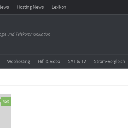
News
Hosting News
Lexikon
ogie und Telekommunikation
Webhosting
Hifi & Video
SAT & TV
Strom-Vergleich
0