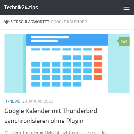
Technik24.tips
Zum Inhalt springen
VERSCHLAGWORTET:
GOOGLE KALENDER
0
IT-NEWS
28. JANUAR 2022
Google Kalender mit Thunderbird
synchronisieren ohne Plugin
Mit dem Thunderbird Modul Lightning ist es seit der