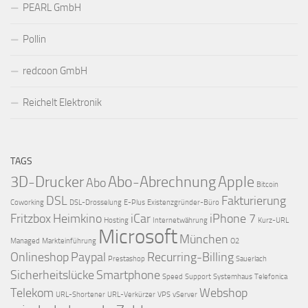
PEARL GmbH
Pollin
redcoon GmbH
Reichelt Elektronik
TAGS
3D-Drucker
Abo-Abrechnung
Apple
Abo
Bitcoin
DSL
Fakturierung
Coworking
DSL-Drosselung
E-Plus
Existenzgründer-Büro
Fritzbox
Heimkino
iCar
iPhone 7
Hosting
Internetwährung
Kurz-URL
Microsoft
München
Managed
Markteinführung
O2
Onlineshop
Paypal
Recurring-Billing
Prestashop
Sauerlach
Sicherheitslücke
Smartphone
Speed
Support
Systemhaus
Telefonica
Telekom
Webshop
URL-Shortener
URL-Verkürzer
VPS
vServer