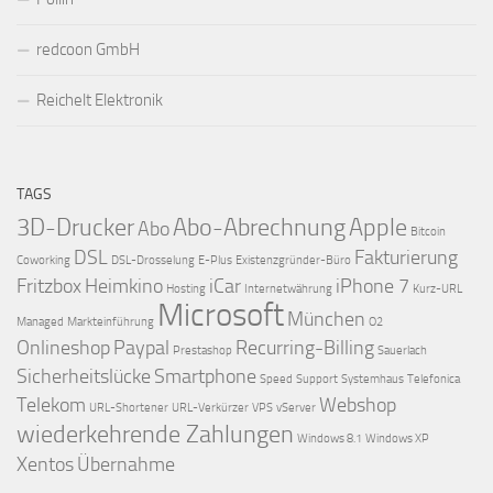
redcoon GmbH
Reichelt Elektronik
TAGS
3D-Drucker
Abo-Abrechnung
Apple
Abo
Bitcoin
DSL
Fakturierung
Coworking
DSL-Drosselung
E-Plus
Existenzgründer-Büro
Fritzbox
Heimkino
iCar
iPhone 7
Hosting
Internetwährung
Kurz-URL
Microsoft
München
Managed
Markteinführung
O2
Onlineshop
Paypal
Recurring-Billing
Prestashop
Sauerlach
Sicherheitslücke
Smartphone
Speed
Support
Systemhaus
Telefonica
Telekom
Webshop
URL-Shortener
URL-Verkürzer
VPS
vServer
wiederkehrende Zahlungen
Windows 8.1
Windows XP
Xentos
Übernahme